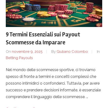
s
M
a
9 Termini Essenziali sui Payout
n
Scommesse da Imparare
e
On
novembre 9, 2025
By
Giuliano Colombo
In
Betting Payouts
r
Nel mondo delle scommesse sportive, ci troviamo
b
spesso di fronte a termini e concetti complessi che
i
possono intimidirci o confonderci. Tuttavia, per avere
successo e prendere decisioni informate, è essenziale
o
comprendere il linguaggio delle scommesse. …