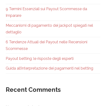
9 Termini Essenziali sui Payout Scommesse da
Imparare
Meccanismi di pagamento dei jackpot spiegati nel
dettaglio
6 Tendenze Attuali dei Payout nelle Recensioni
Scommesse
Payout betting: le risposte degli esperti
Guida all’interpretazione dei pagamenti nel betting
Recent Comments