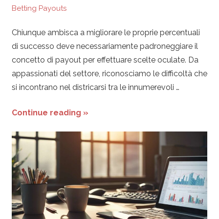
Betting Payouts
Chiunque ambisca a migliorare le proprie percentuali
di successo deve necessariamente padroneggiare il
concetto di payout per effettuare scelte oculate. Da
appassionati del settore, riconosciamo le difficoltà che
si incontrano nel districarsi tra le innumerevoli …
Continue reading »