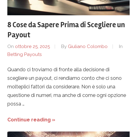
8 Cose da Sapere Prima di Scegliere un
Payout
On
ottobre 25, 2025
By
Giuliano Colombo
In
Betting Payouts
Quando ci troviamo di fronte alla decisione di
scegliere un payout, ci rendiamo conto che ci sono
molteplici fattori da considerare. Non è solo una
questione di numeri, ma anche di come ogni opzione
possa …
Continue reading »