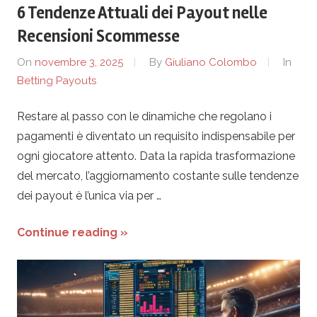
e
6 Tendenze Attuali dei Payout nelle
Recensioni Scommesse
s
On
novembre 3, 2025
By
Giuliano Colombo
In
c
Betting Payouts
o
Restare al passo con le dinamiche che regolano i
pagamenti è diventato un requisito indispensabile per
m
ogni giocatore attento. Data la rapida trasformazione
m
del mercato, l’aggiornamento costante sulle tendenze
dei payout è l’unica via per …
e
Continue reading »
s
s