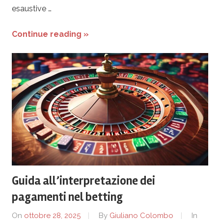
esaustive …
Continue reading »
Guida all’interpretazione dei
pagamenti nel betting
On
ottobre 28, 2025
By
Giuliano Colombo
In