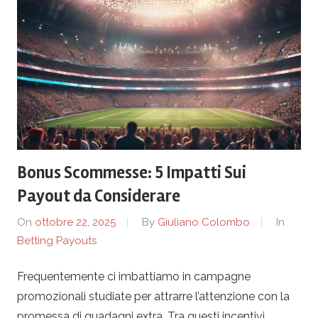
Bonus Scommesse: 5 Impatti Sui
Payout da Considerare
On
ottobre 22, 2025
By
Giuliano Colombo
In
Betting Payouts
Frequentemente ci imbattiamo in campagne
promozionali studiate per attrarre l’attenzione con la
promessa di guadagni extra. Tra questi incentivi