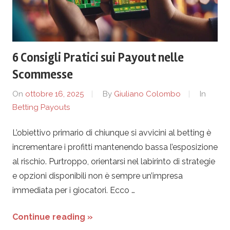
6 Consigli Pratici sui Payout nelle
Scommesse
On
ottobre 16, 2025
By
Giuliano Colombo
In
Betting Payouts
L’obiettivo primario di chiunque si avvicini al betting è
incrementare i profitti mantenendo bassa l’esposizione
al rischio. Purtroppo, orientarsi nel labirinto di strategie
e opzioni disponibili non è sempre un’impresa
immediata per i giocatori. Ecco …
Continue reading »