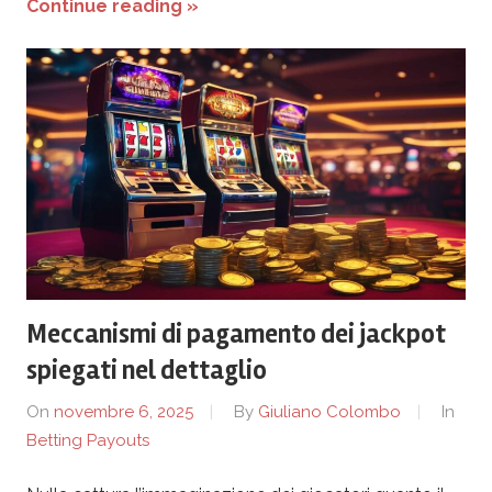
.
Continue reading »
c
o
m
–
P
a
Meccanismi di pagamento dei jackpot
spiegati nel dettaglio
g
On
novembre 6, 2025
By
Giuliano Colombo
In
a
Betting Payouts