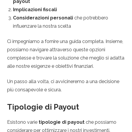
m
payout
Implicazioni fiscali
e
Considerazioni personali
che potrebbero
influenzare la nostra scelta
n
Ci impegniamo a fornire una guida completa. Insieme,
t
possiamo navigare attraverso queste opzioni
i
complesse e trovare la soluzione che meglio si adatta
alle nostre esigenze e obiettivi finanziari.
d
Un passo alla volta, ci avvicineremo a una decisione
e
più consapevole e sicura.
l
Tipologie di Payout
l
Esistono varie
tipologie di payout
che possiamo
considerare per ottimizzare i nostri investimenti.