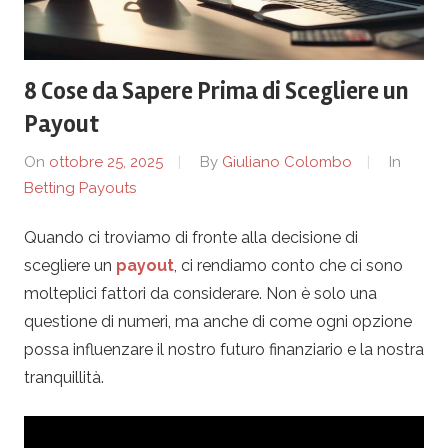
s
M
8 Cose da Sapere Prima di Scegliere un
a
Payout
n
On
ottobre 25, 2025
By
Giuliano Colombo
In
Betting Payouts
e
Quando ci troviamo di fronte alla decisione di
r
scegliere un
payout
, ci rendiamo conto che ci sono
b
molteplici fattori da considerare. Non è solo una
questione di numeri, ma anche di come ogni opzione
i
possa influenzare il nostro futuro finanziario e la nostra
tranquillità.
o