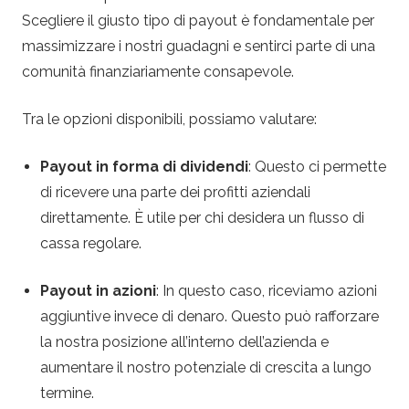
e
Scegliere il giusto tipo di payout è fondamentale per
s
massimizzare i nostri guadagni e sentirci parte di una
comunità finanziariamente consapevole.
c
Tra le opzioni disponibili, possiamo valutare:
o
Payout in forma di dividendi
: Questo ci permette
m
di ricevere una parte dei profitti aziendali
direttamente. È utile per chi desidera un flusso di
m
cassa regolare.
e
Payout in azioni
: In questo caso, riceviamo azioni
aggiuntive invece di denaro. Questo può rafforzare
s
la nostra posizione all’interno dell’azienda e
s
aumentare il nostro potenziale di crescita a lungo
termine.