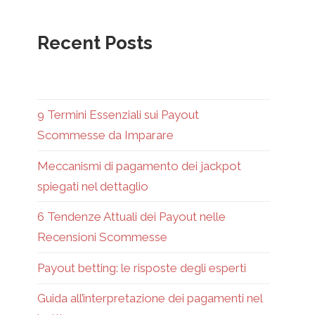
Recent Posts
9 Termini Essenziali sui Payout
Scommesse da Imparare
Meccanismi di pagamento dei jackpot
spiegati nel dettaglio
6 Tendenze Attuali dei Payout nelle
Recensioni Scommesse
Payout betting: le risposte degli esperti
Guida all’interpretazione dei pagamenti nel