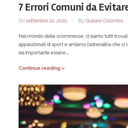
r
7 Errori Comuni da Evita
b
On
settembre 22, 2025
By
Giuliano Colombo
Nel mondo delle scommesse, ci siamo tutti trovati
i
appassionati di sport e amiamo l’adrenalina che 
sia importante essere …
o
Continue reading »
.
c
o