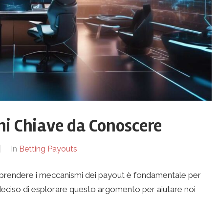
ni Chiave da Conoscere
In
Betting Payouts
mprendere i meccanismi dei payout è fondamentale per
eciso di esplorare questo argomento per aiutare noi