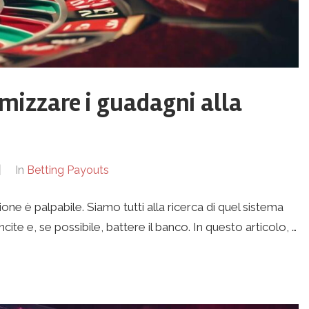
mizzare i guadagni alla
In
Betting Payouts
ne è palpabile. Siamo tutti alla ricerca di quel sistema
ite e, se possibile, battere il banco. In questo articolo, …