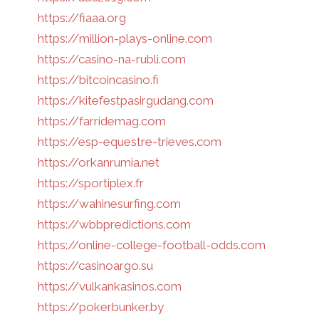
https://fiaaa.org
https://million-plays-online.com
https://casino-na-rubli.com
https://bitcoincasino.fi
https://kitefestpasirgudang.com
https://farridemag.com
https://esp-equestre-trieves.com
https://orkanrumia.net
https://sportiplex.fr
https://wahinesurfing.com
https://wbbpredictions.com
https://online-college-football-odds.com
https://casinoargo.su
https://vulkankasinos.com
https://pokerbunker.by