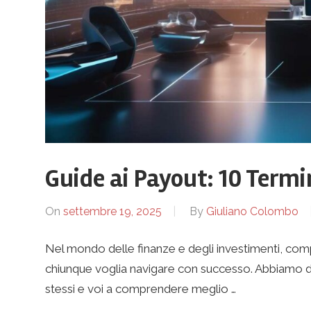
l
l
e
s
Guide ai Payout: 10 Termi
c
On
settembre 19, 2025
By
Giuliano Colombo
o
Nel mondo delle finanze e degli investimenti, co
chiunque voglia navigare con successo. Abbiamo d
m
stessi e voi a comprendere meglio …