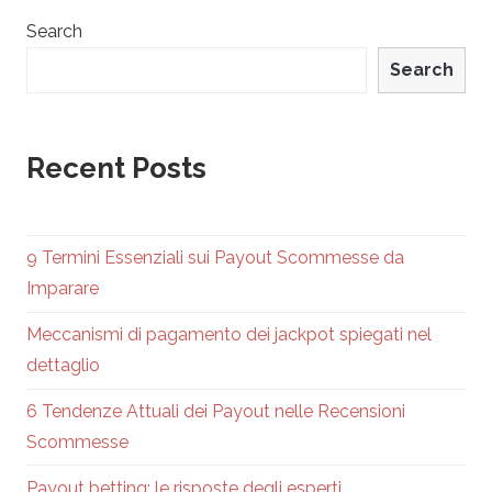
Search
Search
Recent Posts
9 Termini Essenziali sui Payout Scommesse da
Imparare
Meccanismi di pagamento dei jackpot spiegati nel
dettaglio
6 Tendenze Attuali dei Payout nelle Recensioni
Scommesse
Payout betting: le risposte degli esperti