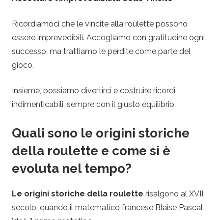
Ricordiamoci che le vincite alla roulette possono
essere imprevedibili. Accogliamo con gratitudine ogni
successo, ma trattiamo le perdite come parte del
gioco.
Insieme, possiamo divertirci e costruire ricordi
indimenticabili, sempre con il giusto equilibrio.
Quali sono le origini storiche
della roulette e come si è
evoluta nel tempo?
Le origini storiche della roulette
risalgono al XVII
secolo, quando il matematico francese Blaise Pascal