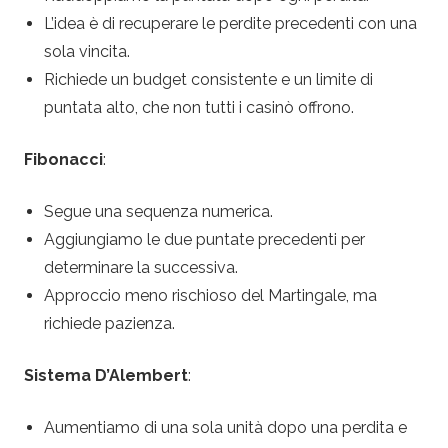
L’idea è di recuperare le perdite precedenti con una
sola vincita.
Richiede un budget consistente e un limite di
puntata alto, che non tutti i casinò offrono.
Fibonacci
:
Segue una sequenza numerica.
Aggiungiamo le due puntate precedenti per
determinare la successiva.
Approccio meno rischioso del Martingale, ma
richiede pazienza.
Sistema D’Alembert
:
Aumentiamo di una sola unità dopo una perdita e