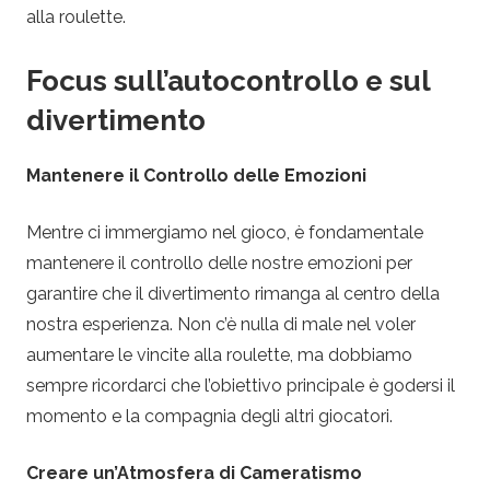
alla roulette.
Focus sull’autocontrollo e sul
divertimento
Mantenere il Controllo delle Emozioni
Mentre ci immergiamo nel gioco, è fondamentale
mantenere il controllo delle nostre emozioni per
garantire che il divertimento rimanga al centro della
nostra esperienza. Non c’è nulla di male nel voler
aumentare le vincite alla roulette, ma dobbiamo
sempre ricordarci che l’obiettivo principale è godersi il
momento e la compagnia degli altri giocatori.
Creare un’Atmosfera di Cameratismo