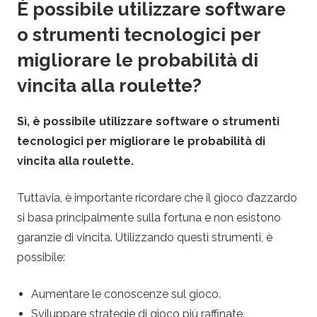
È possibile utilizzare software
o strumenti tecnologici per
migliorare le probabilità di
vincita alla roulette?
Sì, è possibile utilizzare software o strumenti
tecnologici per migliorare le probabilità di
vincita alla roulette.
Tuttavia, è importante ricordare che il gioco d’azzardo
si basa principalmente sulla fortuna e non esistono
garanzie di vincita. Utilizzando questi strumenti, è
possibile:
Aumentare le conoscenze sul gioco.
Sviluppare strategie di gioco più raffinate.