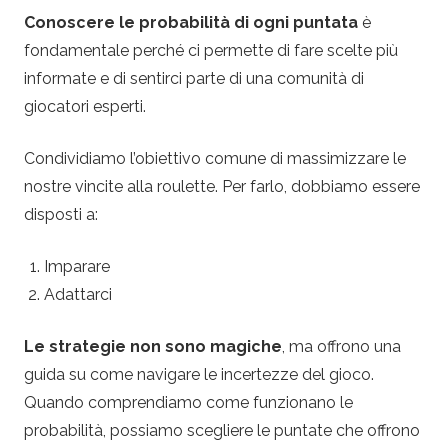
e
Conoscere le probabilità di ogni puntata
è
s
fondamentale perché ci permette di fare scelte più
informate e di sentirci parte di una comunità di
c
giocatori esperti.
o
Condividiamo l’obiettivo comune di massimizzare le
nostre vincite alla roulette. Per farlo, dobbiamo essere
m
disposti a:
m
Imparare
Adattarci
e
Le strategie non sono magiche
, ma offrono una
s
guida su come navigare le incertezze del gioco.
s
Quando comprendiamo come funzionano le
probabilità, possiamo scegliere le puntate che offrono