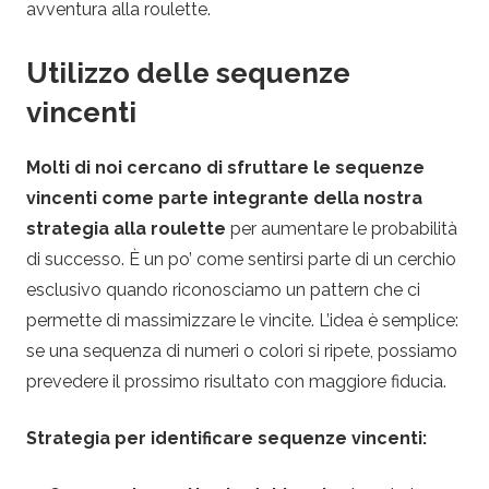
avventura alla roulette.
Utilizzo delle sequenze
vincenti
Molti di noi cercano di sfruttare le sequenze
vincenti come parte integrante della nostra
strategia alla roulette
per aumentare le probabilità
di successo. È un po’ come sentirsi parte di un cerchio
esclusivo quando riconosciamo un pattern che ci
permette di massimizzare le vincite. L’idea è semplice:
se una sequenza di numeri o colori si ripete, possiamo
prevedere il prossimo risultato con maggiore fiducia.
Strategia per identificare sequenze vincenti: