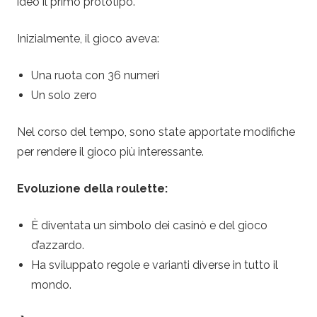
ideò il primo prototipo.
Inizialmente, il gioco aveva:
Una ruota con 36 numeri
Un solo zero
Nel corso del tempo, sono state apportate modifiche
per rendere il gioco più interessante.
Evoluzione della roulette:
È diventata un simbolo dei casinò e del gioco
d’azzardo.
Ha sviluppato regole e varianti diverse in tutto il
mondo.