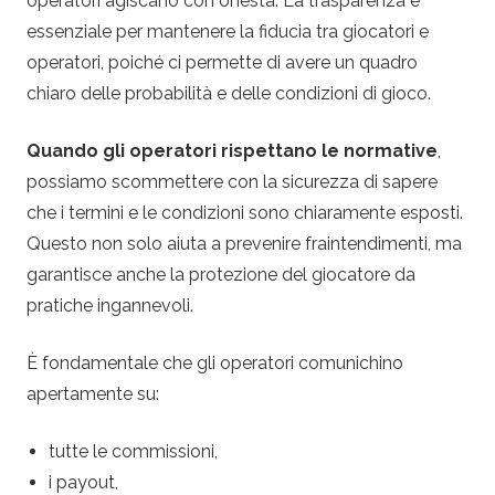
operatori agiscano con onestà. La trasparenza è
essenziale per mantenere la fiducia tra giocatori e
operatori, poiché ci permette di avere un quadro
chiaro delle probabilità e delle condizioni di gioco.
Quando gli operatori rispettano le normative
,
possiamo scommettere con la sicurezza di sapere
che i termini e le condizioni sono chiaramente esposti.
Questo non solo aiuta a prevenire fraintendimenti, ma
garantisce anche la protezione del giocatore da
pratiche ingannevoli.
È fondamentale che gli operatori comunichino
apertamente su:
tutte le commissioni,
i payout,