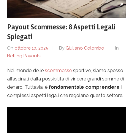
s
M
Payout Scommesse: 8 Aspetti Legali
a
Spiegati
n
On
ottobre 10, 2025
By
Giuliano Colombo
In
Betting Payouts
e
Nel mondo delle
scommesse
sportive, siamo spesso
r
affascinati dalla possibilità di vincere grandi somme di
b
denaro. Tuttavia, è
fondamentale comprendere
i
complessi aspetti legali che regolano questo settore.
i
o