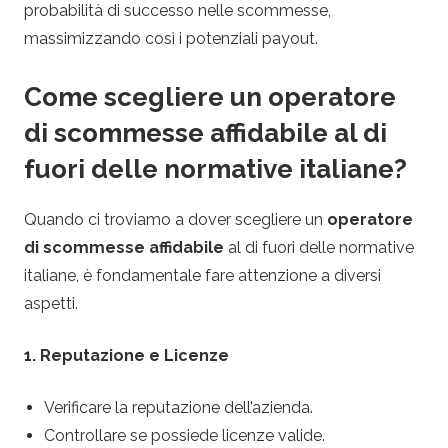
probabilità di successo nelle scommesse,
massimizzando così i potenziali payout.
Come scegliere un operatore
di scommesse affidabile al di
fuori delle normative italiane?
Quando ci troviamo a dover scegliere un
operatore
di scommesse affidabile
al di fuori delle normative
italiane, è fondamentale fare attenzione a diversi
aspetti.
1. Reputazione e Licenze
Verificare la reputazione dell’azienda.
Controllare se possiede licenze valide.