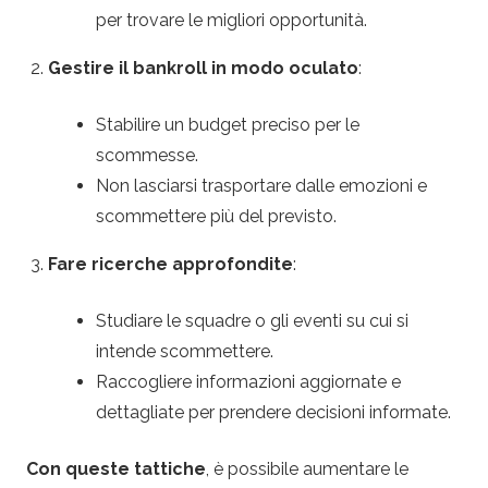
per trovare le migliori opportunità.
Gestire il bankroll in modo oculato
:
Stabilire un budget preciso per le
scommesse.
Non lasciarsi trasportare dalle emozioni e
scommettere più del previsto.
Fare ricerche approfondite
:
Studiare le squadre o gli eventi su cui si
intende scommettere.
Raccogliere informazioni aggiornate e
dettagliate per prendere decisioni informate.
Con queste tattiche
, è possibile aumentare le