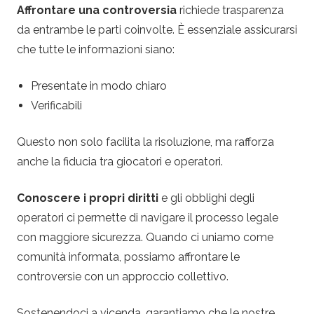
Affrontare una controversia
richiede trasparenza
da entrambe le parti coinvolte. È essenziale assicurarsi
che tutte le informazioni siano:
Presentate in modo chiaro
Verificabili
Questo non solo facilita la risoluzione, ma rafforza
anche la fiducia tra giocatori e operatori.
Conoscere i propri diritti
e gli obblighi degli
operatori ci permette di navigare il processo legale
con maggiore sicurezza. Quando ci uniamo come
comunità informata, possiamo affrontare le
controversie con un approccio collettivo.
Sostenendoci a vicenda, garantiamo che le nostre