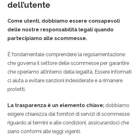
dell’utente
Come utenti, dobbiamo essere consapevoli
delle nostre responsabilità legali quando
partecipiamo alle scommesse.
È fondamentale comprendere la regolamentazione
che governa il settore delle scommesse per garantire
che operiamo all’interno della legalità. Essere informati
ci aiuta a evitare sanzioni indesiderate e a rimanere
protetti.
La trasparenza è un elemento chiave;
dobbiamo
esigere chiarezza dai fornitori di servizi di scommesse
riguardo ai termini e alle condizioni, assicurandoci che
siano conformi alle leggi vigenti.