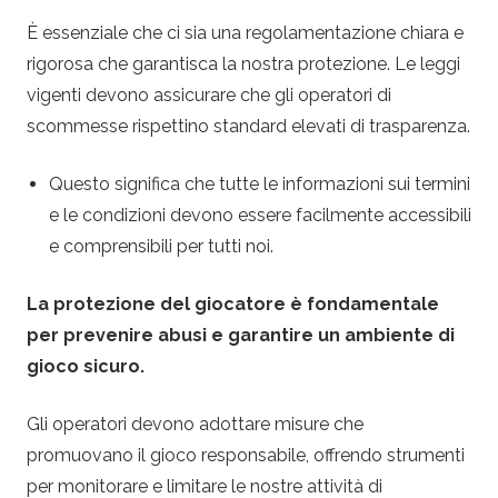
È essenziale che ci sia una regolamentazione chiara e
rigorosa che garantisca la nostra protezione. Le leggi
vigenti devono assicurare che gli operatori di
scommesse rispettino standard elevati di trasparenza.
Questo significa che tutte le informazioni sui termini
e le condizioni devono essere facilmente accessibili
e comprensibili per tutti noi.
La protezione del giocatore è fondamentale
per prevenire abusi e garantire un ambiente di
gioco sicuro.
Gli operatori devono adottare misure che
promuovano il gioco responsabile, offrendo strumenti
per monitorare e limitare le nostre attività di