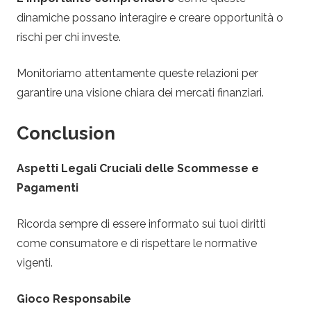
dinamiche possano interagire e creare opportunità o
rischi per chi investe.
Monitoriamo attentamente queste relazioni per
garantire una visione chiara dei mercati finanziari.
Conclusion
Aspetti Legali Cruciali delle Scommesse e
Pagamenti
Ricorda sempre di essere informato sui tuoi diritti
come consumatore e di rispettare le normative
vigenti.
Gioco Responsabile