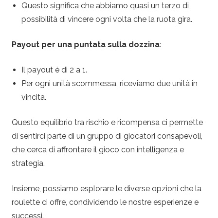
Questo significa che abbiamo quasi un terzo di
possibilità di vincere ogni volta che la ruota gira.
Payout per una puntata sulla dozzina
:
Il payout è di 2 a 1.
Per ogni unità scommessa, riceviamo due unità in
vincita.
Questo equilibrio tra rischio e ricompensa ci permette
di sentirci parte di un gruppo di giocatori consapevoli,
che cerca di affrontare il gioco con intelligenza e
strategia.
Insieme, possiamo esplorare le diverse opzioni che la
roulette ci offre, condividendo le nostre esperienze e
successi.