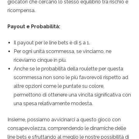
giocatori che cercano lo stesso equilibrio tra rischio e
ricompensa.
Payout e Probabilità:
Il payout per le line bets è di 5 a 1.
Per ogni unità scommessa, se vinciamo, ne
riceviamo cinque in più.
Anche se le probabilità della roulette per questa
scommessa non sono le più favorevoli rispetto ad
altre opzioni come le puntate su colore,
permettono di ottenere una vincita significativa con
una spesa relativamente modesta.
Insieme, possiamo avvicinarci a questo gioco con
consapevolezza, comprendendo le dinamiche delle
line bets e sfruttando al meglio le nostre possibilità di