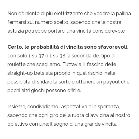
Non c’è niente di più elettrizzante che vedere la pallina
fermarsi sul numero scelto, sapendo che la nostra
astuzia potrebbe portarci una vincita considerevole.
Certo, le probabilità di vincita sono sfavorevoli
,
con solo 1 su 37 o 1 su 38, a seconda del tipo di
roulette che scegliamo. Tuttavia, il fascino delle
straight-up bets sta proprio in quel rischio, nella
possibilità di sfidare la sorte e ottenere un payout che
pochi altri giochi possono offrire.
Insieme, condividiamo l’aspettativa e la speranza,
sapendo che ogni giro della ruota ci avvicina al nostro
obiettivo comune: il sogno di una grande vincita.