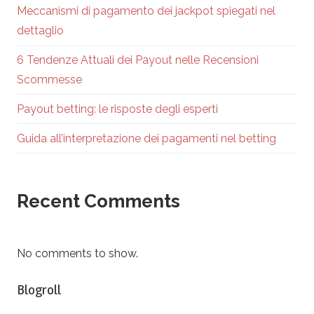
Meccanismi di pagamento dei jackpot spiegati nel
dettaglio
6 Tendenze Attuali dei Payout nelle Recensioni
Scommesse
Payout betting: le risposte degli esperti
Guida all’interpretazione dei pagamenti nel betting
Recent Comments
No comments to show.
Blogroll