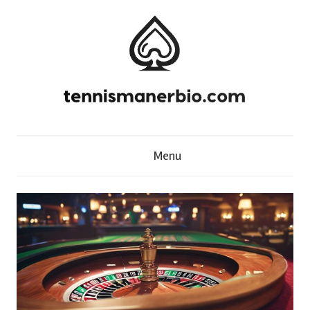
Skip
to
content
T
Menu
e
n
n
i