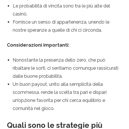
Le probabilità di vincita sono tra le più alte del
casinò.
Fornisce un senso di appartenenza, unendo le
nostre speranze a quelle di chi ci circonda.
Considerazioni importanti:
Nonostante la presenza dello zero, che può
ribaltare le sorti, ci sentiamo comunque rassicurati
dalle buone probabilità.
Un buon payout, unito alla semplicità della
scommessa, rende la scelta tra pari e dispari
un’opzione favorita per chi cerca equilibrio e
comunità nel gioco.
Quali sono le strategie più