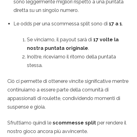
sono leggermente migliori rispetto a una puntata
diretta su un singolo numero.
Le odds per una scommessa split sono di
17 a 1
.
Se vinciamo, il payout sarà di
17 volte la
nostra puntata originale
.
Inoltre, riceviamo il ritorno della puntata
stessa.
Ciò ci permette di ottenere vincite significative mentre
continuiamo a essere parte della comunità di
appassionati di roulette, condividendo momenti di
suspense e gioia.
Sfruttiamo quindi le
scommesse split
per rendere il
nostro gioco ancora più avvincente.