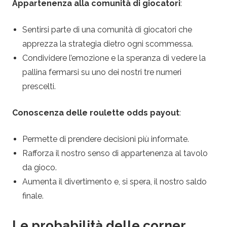
Appartenenza alla comunità di giocatori
:
Sentirsi parte di una comunità di giocatori che
apprezza la strategia dietro ogni scommessa.
Condividere l’emozione e la speranza di vedere la
pallina fermarsi su uno dei nostri tre numeri
prescelti.
Conoscenza delle roulette odds payout
:
Permette di prendere decisioni più informate.
Rafforza il nostro senso di appartenenza al tavolo
da gioco.
Aumenta il divertimento e, si spera, il nostro saldo
finale.
Le probabilità delle corner