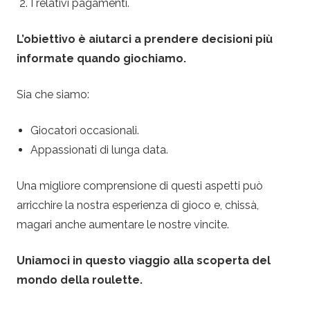
m
I relativi pagamenti.
e
L’obiettivo è aiutarci a prendere decisioni più
informate quando giochiamo.
n
Sia che siamo:
t
Giocatori occasionali.
i
Appassionati di lunga data.
d
Una migliore comprensione di questi aspetti può
e
arricchire la nostra esperienza di gioco e, chissà,
magari anche aumentare le nostre vincite.
l
Uniamoci in questo viaggio alla scoperta del
l
mondo della roulette.