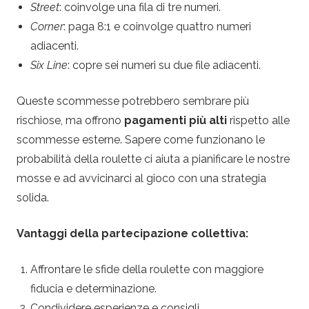
e
Street
: coinvolge una fila di tre numeri.
Corner
: paga 8:1 e coinvolge quattro numeri
adiacenti.
Six Line
: copre sei numeri su due file adiacenti.
Queste scommesse potrebbero sembrare più
rischiose, ma offrono
pagamenti più alti
rispetto alle
scommesse esterne. Sapere come funzionano le
probabilità della roulette ci aiuta a pianificare le nostre
mosse e ad avvicinarci al gioco con una strategia
solida.
Vantaggi della partecipazione collettiva:
Affrontare le sfide della roulette con maggiore
fiducia e determinazione.
Condividere esperienze e consigli.