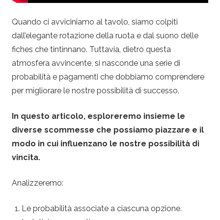
.
c
Quando ci avviciniamo al tavolo, siamo colpiti
dall’elegante rotazione della ruota e dal suono delle
o
fiches che tintinnano. Tuttavia, dietro questa
atmosfera avvincente, si nasconde una serie di
m
probabilità e pagamenti che dobbiamo comprendere
per migliorare le nostre possibilità di successo.
–
In questo articolo, esploreremo insieme le
P
diverse scommesse che possiamo piazzare e il
modo in cui influenzano le nostre possibilità di
a
vincita.
g
Analizzeremo:
a
Le probabilità associate a ciascuna opzione.